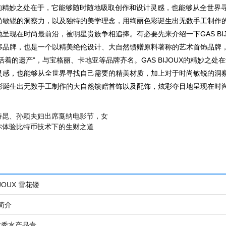
OUX的精妙之处在于，它能够随时随地吸取创作和设计灵感，也能够从全世界
尚敏锐的洞察力，以及独特的美学理念，用绚丽色彩诞生出无数手工制作
呈现在时尚最前沿，被明星贵族争相追捧。有必要先来介绍一下GAS BIJ
侈品牌，也是一个以精美绝伦设计、大自然馈赠原料著称的艺术首饰品牌
“活着的遗产”，与宝格丽、卡地亚等品牌齐名。GAS BIJOUX的精妙之处
灵感，也能够从全世界寻找自己需要的精美材质，加上对于时尚敏锐的洞
彩诞生出无数手工制作的大自然馈赠首饰以及配饰，炫彩夺目地呈现在时
诗昆、孙颖夫妇出席戛纳电影节，女
你体验比特币技术下的生财之道
JOUX 雪花镂
简介
国优秀水产品专