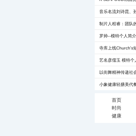
音乐名流刘诗昆、
制片人程睿：团队
罗帅--模特个人简
寺库上线Church'
艺名彦儒玉 模特个
以街舞精神传递社
小象健康轻膳美代
首页
时尚
健康