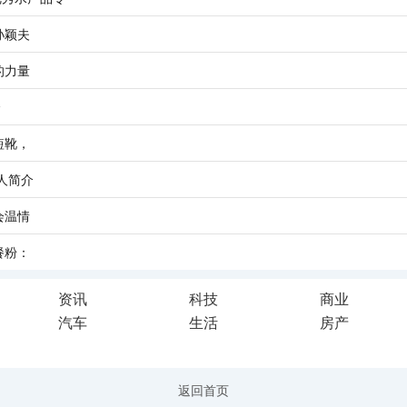
孙颖夫
的力量
介
s短靴，
人简介
会温情
餐粉：
资讯
科技
商业
汽车
生活
房产
返回首页