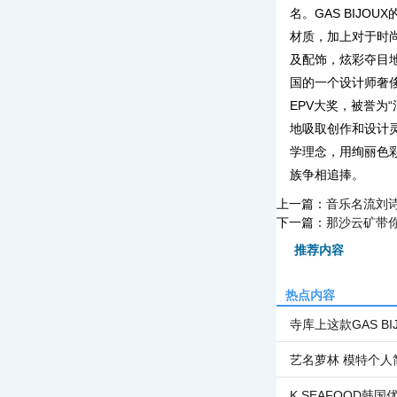
名。GAS BIJ
材质，加上对于时
及配饰，炫彩夺目地
国的一个设计师奢
EPV大奖，被誉为
地吸取创作和设计
学理念，用绚丽色
族争相追捧。
上一篇：
音乐名流刘
下一篇：
那沙云矿带
推荐内容
热点内容
寺库上这款GAS BI
艺名萝林 模特个人
K SEAFOOD韩