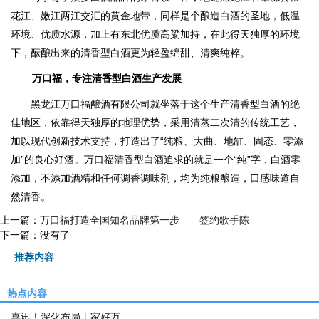
花江、嫩江两江交汇的黄金地带，同样是个酿造白酒的圣地，低温
环境、优质水源，加上有东北优质高粱加持，在此得天独厚的环境
下，酝酿出来的清香型白酒更为轻盈绵甜、清爽纯粹。
万口福，专注清香型白酒生产发展
黑龙江万口福酿酒有限公司就坐落于这个生产清香型白酒的绝
佳地区，依靠得天独厚的地理优势，采用清蒸二次清的传统工艺，
加以现代创新技术支持，打造出了“纯粮、大曲、地缸、固态、零添
加”的良心好酒。万口福清香型白酒追求的就是一个“纯”字，白酒零
添加，不添加酒精和任何调香调味剂，均为纯粮酿造，口感味道自
然清香。
上一篇：
万口福打造全国知名品牌第一步——签约歌手陈
下一篇：没有了
推荐内容
热点内容
喜讯！深化布局丨家好万