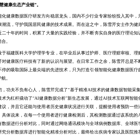
慧健康生态产业链”。
能化健康数据医疗研发方向稳居龙头，国内不少行业专家纷纷投入其中，
康潮流，守护我国居民健康的技术成果。而在这之中，陈雪芹女士作为健
近二十年的时间，积累了大量的实践经验，并不断夯实自身的医疗理论知
结合。
业于福建医科大学护理学专业，在毕业后从事过护师、医疗理赔审核、理
芹对健康医疗科技有了新的认识与展望。在日常工作之余，陈雪芹总是不
不停的吸取国际上最尖端的先进技术，只为打造引领智能化健康数据医疗
护航。
1月初，功夫不负有心人，陈雪芹完成了“基于精准AI技术的健康数据智能采集分
技术为杠杆撬动了“AI健康数据分析”新生态
发展，通过AI技术互联网智能
建议，并且它还能与使用者历史健康状况进行关联，提醒使用者预防一些
。具体说来，在每一个使用者进行健康检测后，其检测数据通过该系统的A
有数据进行分析对比，同时通过网络通讯模块与全球病例数据库、全球医
研究分析数据库进行智能化精准分析对比，最终给出疾病专家以及医院推