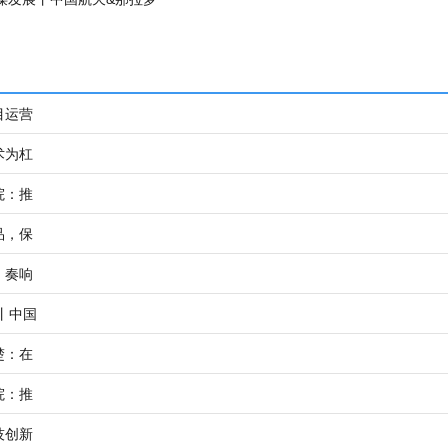
目运营
术为杠
院：推
品，保
，奏响
丨中国
楚：在
院：推
技创新