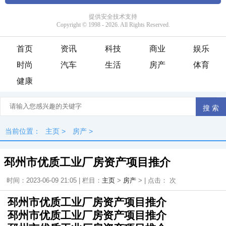
首页
资讯
科技
商业
娱乐
时尚
汽车
生活
房产
体育
健康
当前位置：
主页
>
房产
>
邳州市优质工业厂房资产项目推介
时间：2023-06-09 21:05 | 栏目：
主页
>
房产
> | 点击：
次
邳州市优质工业厂房资产项目推介
邳州市优质工业厂房资产项目推介