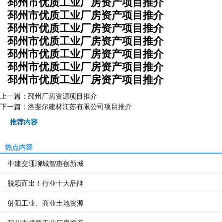
邳州市优质工业厂房资产项目推介
邳州市优质工业厂房资产项目推介
邳州市优质工业厂房资产项目推介
邳州市优质工业厂房资产项目推介
邳州市优质工业厂房资产项目推介
邳州市优质工业厂房资产项目推介
邳州市优质工业厂房资产项目推介
上一篇：
邳州厂房资源项目推介
下一篇：
洛斐尔建材江苏有限公司项目推介
推荐内容
热点内容
中建交通聊城智惠创新城
脱颖而出！行业十大品牌
射阳工业、商业土地资源